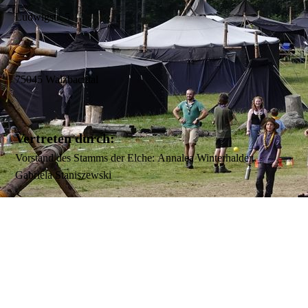
Ludwigstr. 5
75045 Walzbachtal
Vertreten durch:
Vorstand des Stamms der Elche:
Annalea Winterhalder,
Gabriela Staniszewski
Vorstand BdP: Bund der Pfadfinder und Pfadfinderinnen, LV
BW: Beatrice Hanusch, Nikola Lalovic, Edna Sihler, Felix
Wilke
Kontakt