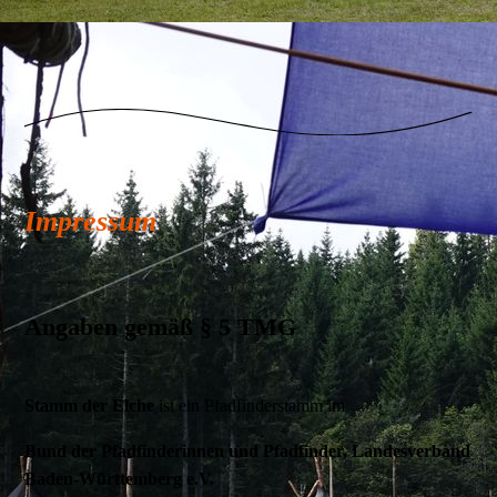
Impressum
Angaben gemäß § 5 TMG
Stamm der Elche
ist ein Pfadfinderstamm im
Bund der Pfadfinderinnen und Pfadfinder, Landesverband
Baden-Württemberg e.V.